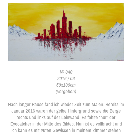
№ 040
2016 / 08
50x100cm
(vergeben)
Nach langer Pause fand ich wieder Zeit zum Malen. Bereits im
Januar 2016 waren der gelbe Hintergrund sowie die Berge
rechts und links auf der Leinwand. Es fehlte "nur" der
Eyecatcher in der Mitte des Bildes. Nun ist es vollbracht und
ich kann es mit guten Gewissen in meinem Zimmer stehen