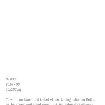
№ 033
2014 / 06
50x100cm
Es war eine Nacht und Nebel-Aktion. Ich lag schon im Bett um
ca. halb Zwei und stand erneut auf. Ich nahm die Leinwand,